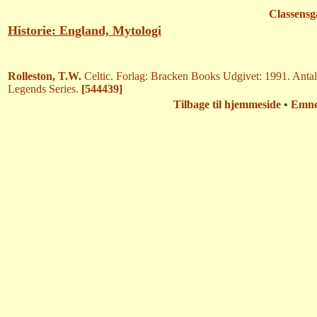
Classensg
Historie: England, Mytologi
Rolleston, T.W.
Celtic. Forlag: Bracken Books Udgivet: 1991. Antal
Legends Series.
[544439]
Tilbage til hjemmeside
•
Emn