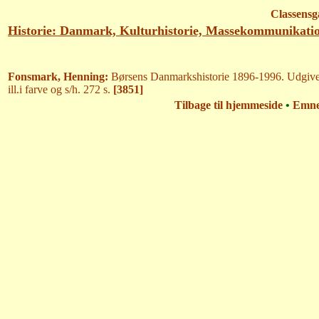
Classensg
Historie: Danmark, Kulturhistorie, Massekommunikati
Fonsmark, Henning:
Børsens Danmarkshistorie 1896-1996. Udgivet
ill.i farve og s/h. 272 s.
[3851]
Tilbage til hjemmeside
•
Emn