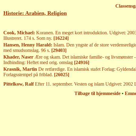
Classensg
Historie: Arabien, Religion
Cook, Michael:
Koranen. En meget kort introduktion. Udgivet: 20
Illustreret. 174 s. Som ny.
[16224]
Hansen, Henny Harald:
Islam. Den yngste af de store verdensrelig
med smudsomslag. 96 s.
[29403]
Khader, Naser
Ære og skam. Det islamiske familie- og livsmønster - 
Indbinding: Heftet med orig. omslag
[24916]
Krasnik, Martin
De retfærdige. En islamisk stafet Forlag: Gyldenda
Forlagsstempel på friblad.
[26025]
Pittelkow, Ralf
Efter 11. september. Vesten og islam Udgivet: 2002 
Tilbage til hjemmeside
•
Emn