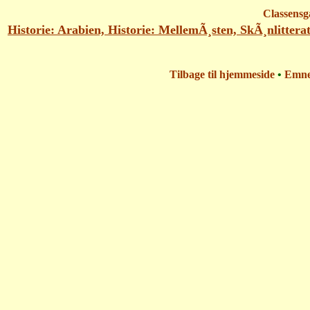
Classensg
Historie: Arabien, Historie: MellemÃ¸sten, SkÃ¸nlitter
Tilbage til hjemmeside
•
Emn