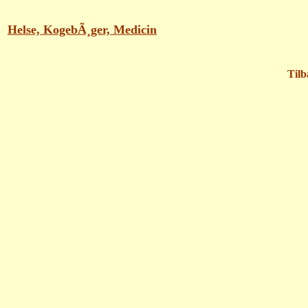
Helse, KogebÃ¸ger, Medicin
Tilb