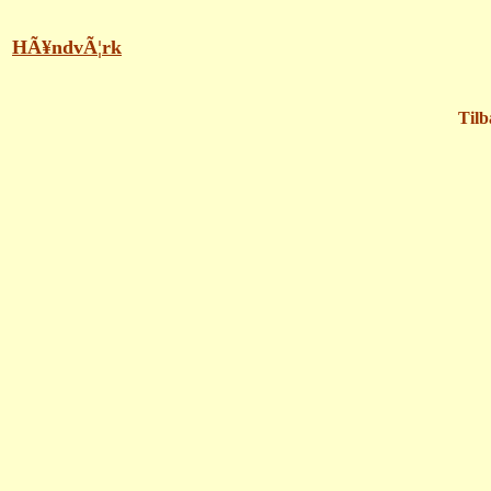
HÃ¥ndvÃ¦rk
Tilb