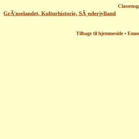
Classensg
GrÃ¦nselandet, Kulturhistorie, SÃ¸nderjylland
Tilbage til hjemmeside
•
Emn