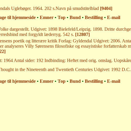
endals Uglebøger. 1964. 202 s.Navn på smudstitelblad
[9404]
age til hjemmeside
•
Emner
•
Top
•
Bund
•
Bestilling
•
E-mail
olke dargestellt. Udgivet: 1898 Bielefeld/Leipzig. 1898. Dritte durch
rredsbind med forgyldt læderryg. 542 s.
[12807]
ensens poetik og litterære kritik Forlag: Gyldendal Udgivet: 2006. Ant
 analyseres Villy Sørensens filosofiske og essayistiske forfatterskab me
22]
t: 1964 Antal sider: 192 Indbinding: Heftet med orig. omslag. Uopskåre
ought in the Nineteenth and Twentieth Centuries Udgivet: 1992 D.C. 
age til hjemmeside
•
Emner
•
Top
•
Bund
•
Bestilling
•
E-mail