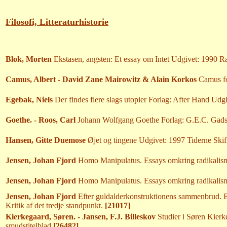
Filosofi, Litteraturhistorie
Blok, Morten
Ekstasen, angsten: Et essay om Intet Udgivet: 1990 Ræ
Camus, Albert - David Zane Mairowitz & Alain Korkos
Camus for
Egebak, Niels
Der findes flere slags utopier Forlag: After Hand Udg
Goethe. - Roos, Carl
Johann Wolfgang Goethe Forlag: G.E.C. Gads f
Hansen, Gitte Duemose
Øjet og tingene Udgivet: 1997 Tiderne Skift
Jensen, Johan Fjord
Homo Manipulatus. Essays omkring radikalism
Jensen, Johan Fjord
Homo Manipulatus. Essays omkring radikalism
Jensen, Johan Fjord
Efter guldalderkonstruktionens sammenbrud. Bin
Kritik af det tredje standpunkt.
[21017]
Kierkegaard, Søren. - Jansen, F.J. Billeskov
Studier i Søren Kierke
smudstitelblad
[26482]