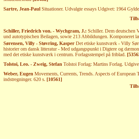
Sartre, Jean-Paul
Situationer. Udvalgte essays Udgivet: 1964 Gyld
Tilb
Schiller, Friedrich von. - Wychgram, J.:
Schiller. Dem deutschen V
und autotypischen Beilagen, sowie 213 Abbildungen. Komponeret læ
Sørensen, Villy - Støvring, Kasper
Det etiske kunstværk - Villy Sør
historier om dansk litteratur - Med udgangspunkt i Digtere og dæmoner
med det etiske kunstværk i centrum. Forlagsstempel på friblad.
[5356
Tolstoi, Leo. - Zweig, Stefan
Tolstoi Forlag: Martins Forlag. Udgive
Weber, Eugen
Movements, Currents, Trends. Aspects of European Th
indstregninger. 620 s.
[10561]
Tilb