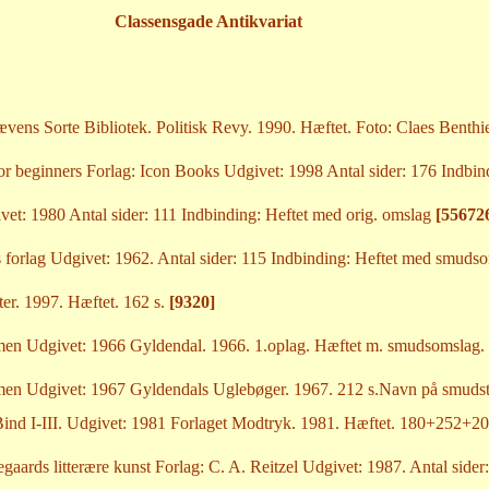
Classensgade Antikvariat
vens Sorte Bibliotek. Politisk Revy. 1990. Hæftet. Foto: Claes Benthi
 beginners Forlag: Icon Books Udgivet: 1998 Antal sider: 176 Indbin
ivet: 1980 Antal sider: 111 Indbinding: Heftet med orig. omslag
[55672
orlag Udgivet: 1962. Antal sider: 115 Indbinding: Heftet med smudso
er. 1997. Hæftet. 162 s.
[9320]
en Udgivet: 1966 Gyldendal. 1966. 1.oplag. Hæftet m. smudsomslag.
en Udgivet: 1967 Gyldendals Uglebøger. 1967. 212 s.Navn på smudst
d I-III. Udgivet: 1981 Forlaget Modtryk. 1981. Hæftet. 180+252+206 s.
gaards litterære kunst Forlag: C. A. Reitzel Udgivet: 1987. Antal side