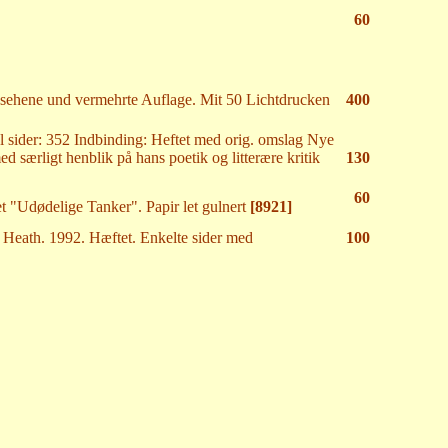
60
gesehene und vermehrte Auflage. Mit 50 Lichtdrucken
400
al sider: 352 Indbinding: Heftet med orig. omslag Nye
d særligt henblik på hans poetik og litterære kritik
130
60
t "Udødelige Tanker". Papir let gulnert
[8921]
Heath. 1992. Hæftet. Enkelte sider med
100