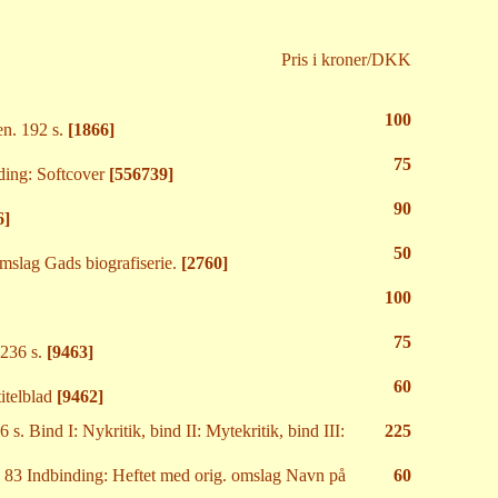
Pris i kroner/DKK
100
en. 192 s.
[1866]
75
ding: Softcover
[556739]
90
6]
50
mslag Gads biografiserie.
[2760]
100
75
 236 s.
[9463]
60
itelblad
[9462]
 Bind I: Nykritik, bind II: Mytekritik, bind III:
225
r: 83 Indbinding: Heftet med orig. omslag Navn på
60