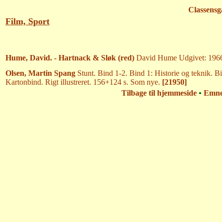
Classensg
Film, Sport
Hume, David. - Hartnack & Sløk (red)
David Hume Udgivet: 1966 
Olsen, Martin Spang
Stunt. Bind 1-2. Bind 1: Historie og teknik. 
Kartonbind. Rigt illustreret. 156+124 s. Som nye.
[21950]
Tilbage til hjemmeside
•
Emn