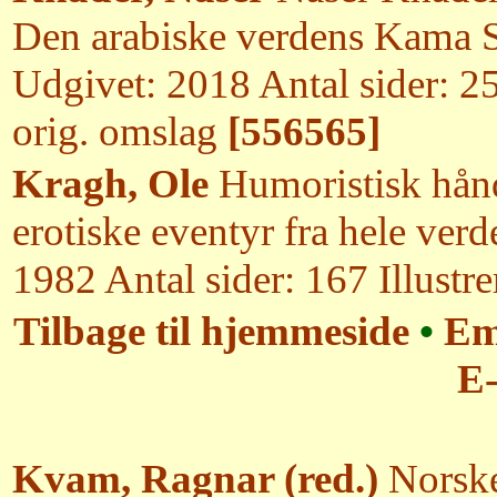
Den arabiske verdens Kama Su
Udgivet: 2018 Antal sider: 2
orig. omslag
[556565]
Kragh, Ole
Humoristisk hånd
erotiske eventyr fra hele ver
1982 Antal sider: 167 Illustre
Tilbage til hjemmeside
•
Em
E-
Kvam, Ragnar (red.)
Norske