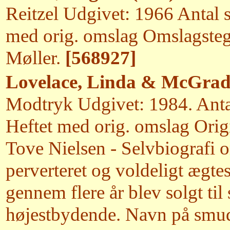
Reitzel Udgivet: 1966 Antal s
med orig. omslag Omslagste
Møller.
[568927]
Lovelace, Linda & McGrad
Modtryk Udgivet: 1984. Antal
Heftet med orig. omslag Origin
Tove Nielsen - Selvbiografi o
perverteret og voldeligt ægt
gennem flere år blev solgt til 
højestbydende. Navn på smud