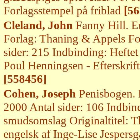
Forlagsstempel på friblad
[56
Cleland, John
Fanny Hill. E
Forlag: Thaning & Appels Fo
sider: 215 Indbinding: Heft
Poul Henningsen - Efterskrif
[558456]
Cohen, Joseph
Penisbogen. 
2000 Antal sider: 106 Indbin
smudsomslag Originaltitel: Th
engelsk af Inge-Lise Jespersgå