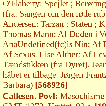
O'Flaherty: Spejlet ; Berøri
(fra: Sangen om den røde rub
Andersen: Tarzan ; Staten ; K
Thomas Mann: Af Døden i Ven
AnaUndefined(fc)is Nin: Af H
Af Sexus. Lise Alther: Af Le
Tændstikken (fra Dyret). Jea
håbet er tilbage. Jørgen Frant
Barbara)
[568926]
Callesen, Povl:
Masochisme &