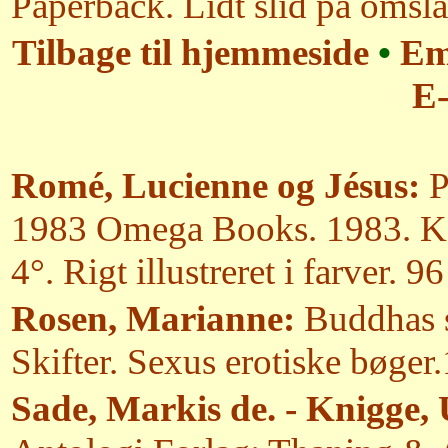
Paperback. Lidt slid på omsl
Tilbage til hjemmeside
•
Em
E-
Romé, Lucienne og Jésus:
P
1983 Omega Books. 1983. K
4°. Rigt illustreret i farver. 96
Rosen, Marianne:
Buddhas s
Skifter. Sexus erotiske bøger
Sade, Markis de. - Knigge, U