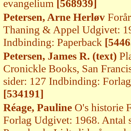
evangelium
[568939]
Petersen, Arne Herløv
Forår
Thaning & Appel Udgivet: 19
Indbinding: Paperback
[5446
Petersen, James R. (text)
Pla
Cronickle Books, San Franci
sider: 127 Indbinding: Forl
[534191]
Réage, Pauline
O's historie 
Forlag Udgivet: 1968. Antal 