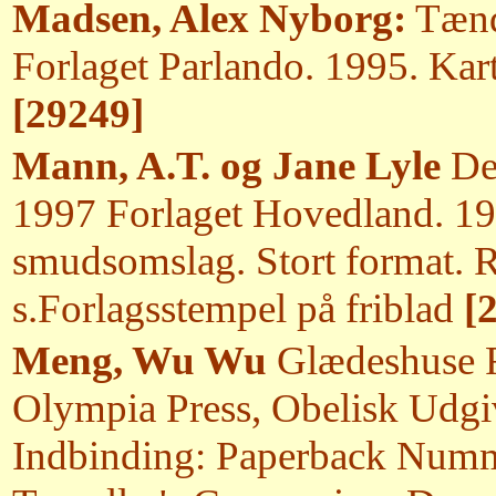
Madsen, Alex Nyborg:
Tænd 
Forlaget Parlando. 1995. Karto
[29249]
Mann, A.T. og Jane Lyle
Den
1997 Forlaget Hovedland. 1
smudsomslag. Stort format. Rig
s.Forlagsstempel på friblad
[
Meng, Wu Wu
Glædeshuse F
Olympia Press, Obelisk Udgiv
Indbinding: Paperback Numme