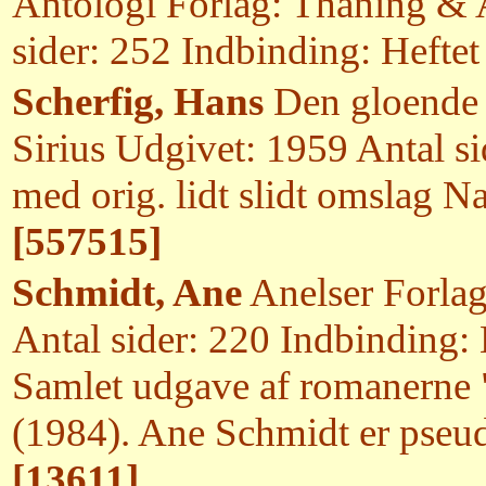
Antologi Forlag: Thaning & 
sider: 252 Indbinding: Heft
Scherfig, Hans
Den gloende 
Sirius Udgivet: 1959 Antal si
med orig. lidt slidt omslag N
[557515]
Schmidt, Ane
Anelser Forla
Antal sider: 220 Indbinding
Samlet udgave af romanerne
(1984). Ane Schmidt er pseu
[13611]