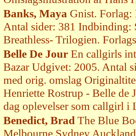
Banks, Maya
Gnist. Forlag: 
Antal sider: 381 Indbinding: 
Breathless- Trilogien. Forlag
Belle De Jour
En callgirls in
Bazar Udgivet: 2005. Antal s
med orig. omslag Originaltitel
Henriette Rostrup - Belle de J
dag oplevelser som callgirl 
Benedict, Brad
The Blue Boo
Melbourne Sydney Auckland 