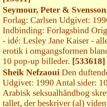
Seymour, Peter & Svensson
Forlag: Carlsen Udgivet: 1990
Indbinding: Forlagsbind Origi
- idé: Lesley Jane Kaiser - alle
erotik i omgangsformen bland
10 pop-up billeder.
[533618]
Sheik Nefzaoui
Den duftende
Udgivet: 1990 Antal sider: 1
Arabisk seksualhåndbog skreve
tallet, der beskriver (al) vide