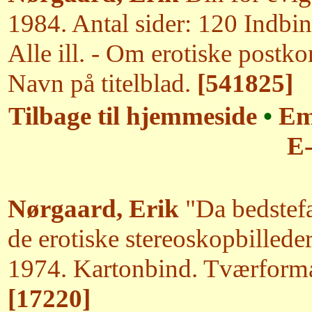
1984. Antal sider: 120 Indbi
Alle ill. - Om erotiske postkor
Navn på titelblad.
[541825]
Tilbage til hjemmeside
•
Em
E-
Nørgaard, Erik
"Da bedstefa
de erotiske stereoskopbilled
1974. Kartonbind. Tværformat.
[17220]