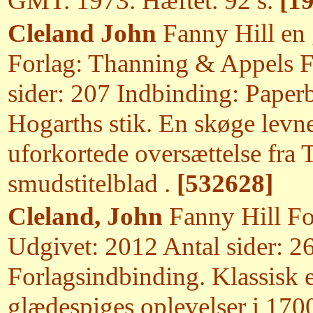
GMT. 1973. Hæftet. 92 s.
[1
Cleland John
Fanny Hill en 
Forlag: Thanning & Appels Fo
sider: 207 Indbinding: Paper
Hogarths stik. En skøge levne
uforkortede oversættelse fr
smudstitelblad .
[532628]
Cleland, John
Fanny Hill Fo
Udgivet: 2012 Antal sider: 2
Forlagsindbinding. Klassisk 
glædespiges oplevelser i 170