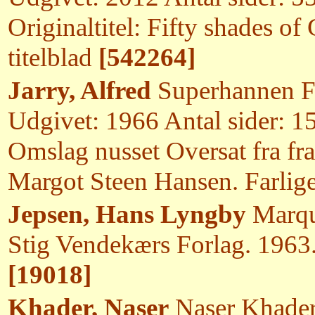
Originaltitel: Fifty shades of
titelblad
[542264]
Jarry, Alfred
Superhannen Fo
Udgivet: 1966 Antal sider: 1
Omslag nusset Oversat fra fra
Margot Steen Hansen. Farlig
Jepsen, Hans Lyngby
Marqui
Stig Vendekærs Forlag. 1963
[19018]
Khader, Naser
Naser Khader 