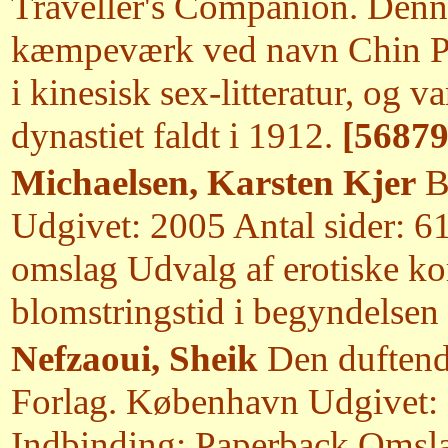
Traveller's Companion. Denne 
kæmpeværk ved navn Chin P'i
i kinesisk sex-litteratur, og 
dynastiet faldt i 1912.
[56879
Michaelsen, Karsten Kjer
Bl
Udgivet: 2005 Antal sider: 6
omslag Udvalg af erotiske kor
blomstringstid i begyndelsen 
Nefzaoui, Sheik
Den duftende
Forlag. København Udgivet: 
Indbinding: Paperback Omsla