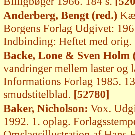
Billigbøger 1966. 184 s.
[52
Anderberg, Bengt (red.)
Kær
Borgens Forlag Udgivet: 1965
Indbinding: Heftet med orig
Backe, Lone & Sven Holm (
vandringer mellem laster og 
Informations Forlag 1985. 13
smudstitelblad.
[52780]
Baker, Nicholson:
Vox. Udgiv
1992. 1. oplag. Forlagsstempe
Omslagsillustration af Hans 