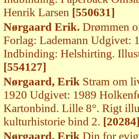
Henrik Larsen
[550631]
Nørgaard Erik.
Drømmen om
Forlag: Lademann Udgivet: 1
Indbinding: Helshirting. Illust
[554127]
Nørgaard, Erik
Stram om liv
1920 Udgivet: 1989 Holkenfe
Kartonbind. Lille 8°. Rigt illu
kulturhistorie bind 2.
[20284
Nørgaard, Erik
Din for evig