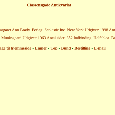
Classensgade Antikvariat
rgaret Ann Brady. Forlag: Scolastic Inc. New York Udgivet: 1998 Anta
 Munksgaard Udgivet: 1963 Antal sider: 352 Indbinding: Helfablea. Be
age til hjemmeside
•
Emner
•
Top
•
Bund
•
Bestilling
•
E-mail