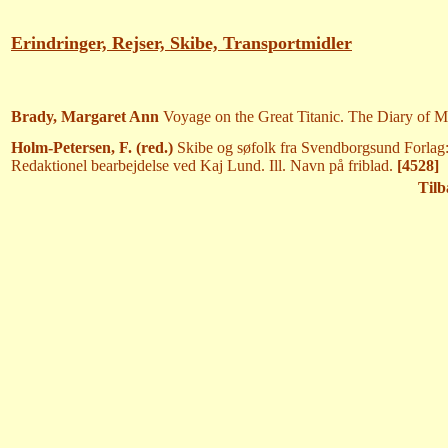
Erindringer, Rejser, Skibe, Transportmidler
Brady, Margaret Ann
Voyage on the Great Titanic. The Diary of Ma
Holm-Petersen, F. (red.)
Skibe og søfolk fra Svendborgsund Forlag:
Redaktionel bearbejdelse ved Kaj Lund. Ill. Navn på friblad.
[4528]
Tilb