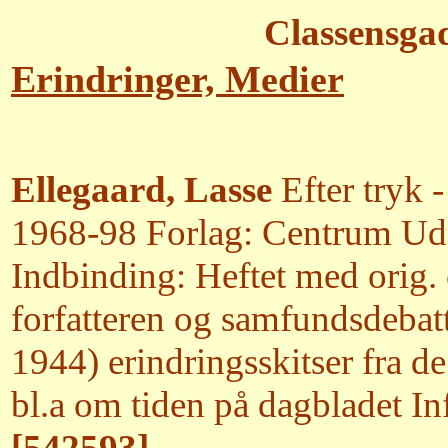
Classensga
Erindringer, Medier
Ellegaard, Lasse
Efter tryk 
1968-98 Forlag: Centrum Udg
Indbinding: Heftet med orig. 
forfatteren og samfundsdebatt
1944) erindringsskitser fra de
bl.a om tiden på dagbladet In
[542593]