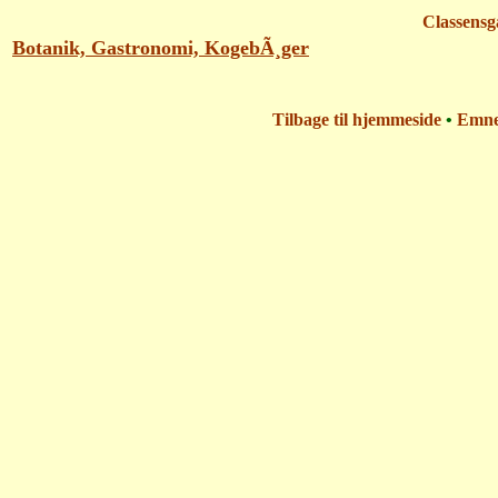
Classensg
Botanik, Gastronomi, KogebÃ¸ger
Tilbage til hjemmeside
•
Emn