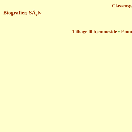
Classensg
Biografier, SÃ¸lv
Tilbage til hjemmeside
•
Emn