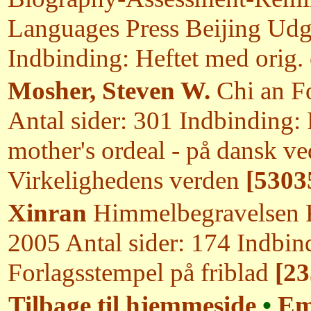
Languages Press Beijing Udgi
Indbinding: Heftet med orig.
Mosher, Steven W.
Chi an Fo
Antal sider: 301 Indbinding: 
mother's ordeal - på dansk ve
Virkelighedens verden
[5303
Xinran
Himmelbegravelsen F
2005 Antal sider: 174 Indbin
Forlagsstempel på friblad
[23
Tilbage til hjemmeside
•
Em