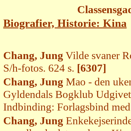
Classensga
Biografier, Historie: Kina
Chang, Jung
Vilde svaner R
S/h-fotos. 624 s.
[6307]
Chang, Jung
Mao - den ukend
Gyldendals Bogklub Udgivet:
Indbinding: Forlagsbind me
Chang, Jung
Enkekejserinde