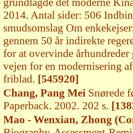
grundlagde det moderne Kina
2014. Antal sider: 506 Indbi
smudsomslag Om enkekejseri
gennem 50 år indirekte rege
for at overvinde århundreder 
vejen for en modernisering af
friblad.
[545920]
Chang, Pang Mei
Snørede f
Paperback. 2002. 202 s.
[138
Mao - Wenxian, Zhong (Co
Biography-Assessment-Remini