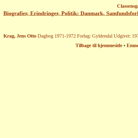
Classensg
Biografier, Erindringer, Politik: Danmark, Samfundsfor
Krag, Jens Otto
Dagbog 1971-1972 Forlag: Gyldendal Udgivet: 197
Tilbage til hjemmeside
•
Emn