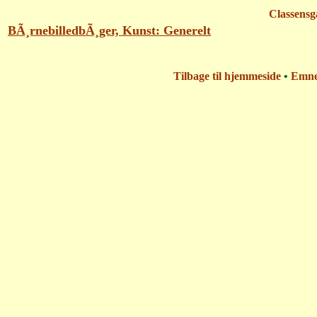
Classensg
BÃ¸rnebilledbÃ¸ger, Kunst: Generelt
Tilbage til hjemmeside
•
Emn