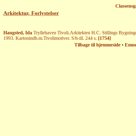
Classensg
Arkitektur, Forlystelser
Haugsted, Ida
Tryllehaven Tivoli.Arkitekten H.C. Stillings Bygni
1993. Kartonindb.m.Tivolimotiver. S/h-ill. 244 s.
[1754]
Tilbage til hjemmeside
•
Emn