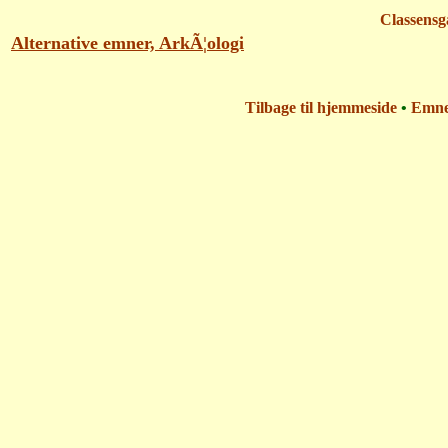
Classensg
Alternative emner, ArkÃ¦ologi
Tilbage til hjemmeside
•
Emn